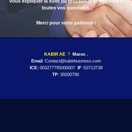
vous expliquer la suite du processus et répondre à
toutes vos questions.
Merci pour votre patience !
KABIR AE
Maroc .
Email
:Contact@kabirbusiness.com
ICE:
003277795000007
IF
:53713738
TP
: 39200790